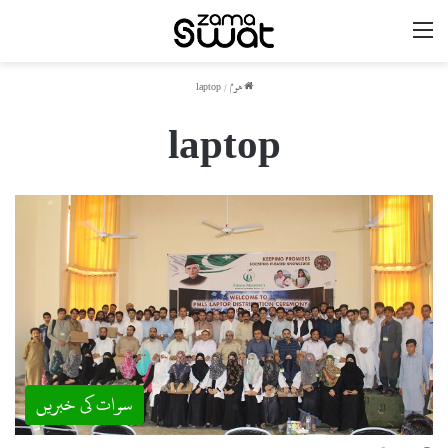
مینو
ھوم
/
laptop
laptop
سوات کی خبریں