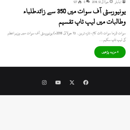
ایڈیٹر
جولائی 12, 2018
0
127
یونیورسٹی آف سوات میں 350 سے زائدطلباء
وطالبات میں لیپ ٹاپ تقسیم
سوات (زما سوات ڈاٹ کام ، تازہ ترین۔ 13 جولائی 2018ء) یونیورسٹی آف سوات میں وزیراعظم
کی لیپ ٹاپ سکیم…
» مزید پڑھیں
Instagram
YouTube
Facebook
X