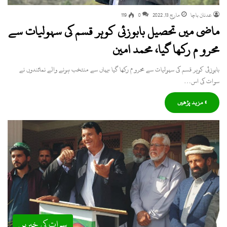
عدنان باچا
مارچ 13, 2022
0
119
ماضی میں تحصیل بابوزئی کوہر قسم کی سہولیات سے
محرو م رکھا گیا، محمد امین
بابوزئی کوہر قسم کی سہولیات سے محرو م رکھا گیا ،یہاں سے منتخب ہونے والے نمائندوں نے
سوات کی اس…
» مزید پڑھیں
سوات کی خبریں