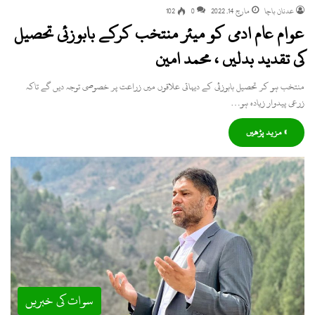
عدنان باچا
مارچ 14, 2022
0
102
عوام عام ادمی کو میئر منتخب کرکے بابوزئی تحصیل
کی تقدید بدلیں ، محمد امین
منتخب ہو کر تحصیل بابوزئی کے دیہاتی علاقوں میں زراعت پر خصوصی توجہ دیں گے تاکہ
زرعی پیدوار زیادہ ہو…
» مزید پڑھیں
سوات کی خبریں