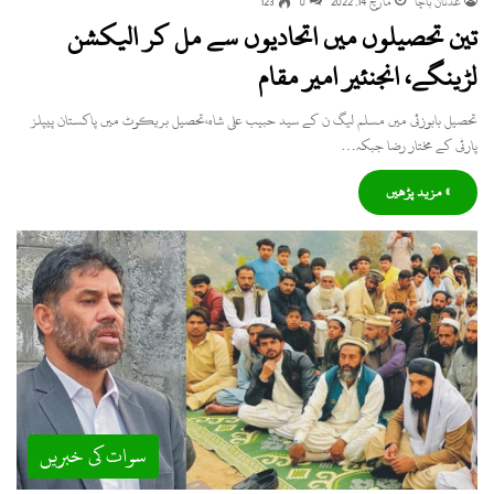
عدنان باچا
مارچ 14, 2022
0
123
تین تحصیلوں میں اتحادیوں سے مل کر الیکشن
لڑینگے، انجنئیر امیر مقام
تحصیل بابوزئی میں مسلم لیگ ن کے سید حبیب علی شاہ،تحصیل بریکوٹ میں پاکستان پیپلز
پارٹی کے مختار رضا جبکہ…
» مزید پڑھیں
سوات کی خبریں