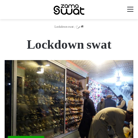
مینو
ھوم
/
Lockdown swat
Lockdown swat