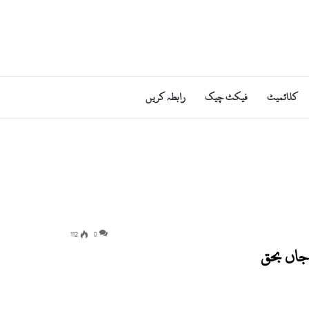
کلائمیٹ
فیکٹ چیک
رابطہ کریں
112
0