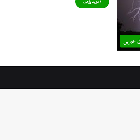
» مزید پڑھیں
ی خبریں