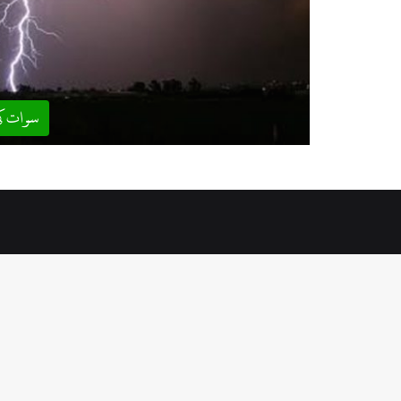
سوات ک