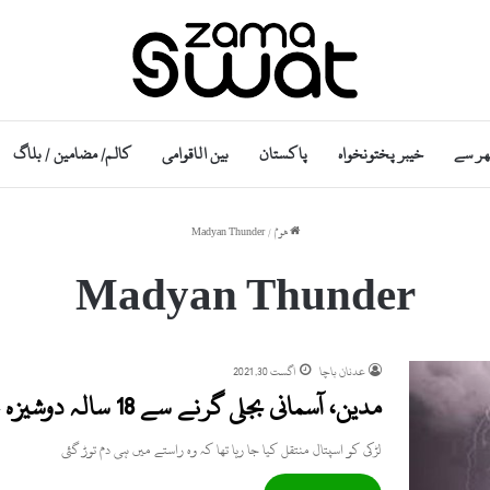
ھر سے
خیبر پختونخواہ
پاکستان
بین الاقوامی
کالم/ مضامین / بلاگ
ھوم
/
Madyan Thunder
Madyan Thunder
عدنان باچا
اگست 30, 2021
مدین، آسمانی بجلی گرنے سے 18 سالہ دوشیزہ جاں بحق
لڑکی کو اسپتال منتقل کیا جا رہا تھا کہ وہ راستے میں ہی دم توڑ گئی