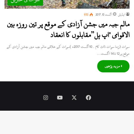
ایڈیٹر
اگست 10, 2017
650
مالم جبہ میں جشن آزادی کے موقع پر تین روزہ بین
الاقوامی "اپ ہل”مقابلوں کا انعقاد
سوات (زما سوات ڈاٹ کام ۔10اگست 2017ء )سوات کے علاقے مالم جبہ میں جشن آزادی کے
موقع پر12 تا14 اگست…
» مزید پڑھیں
Instagram
YouTube
Facebook
X