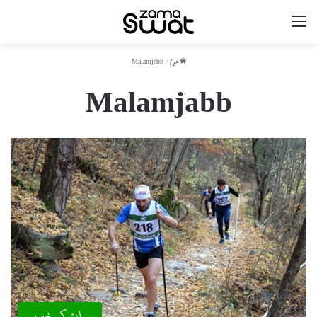
مینو
ھوم
/
Malamjabb
Malamjabb
سوات کی خبریں