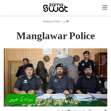
مینو
ھوم
/
Manglawar Police
Manglawar Police
سوات کی خبریں