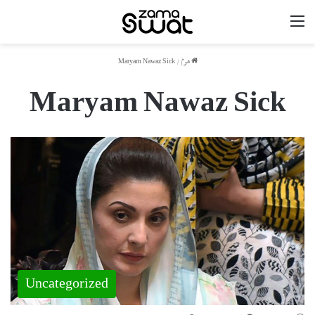
مینو
ھوم
/
Maryam Nawaz Sick
Maryam Nawaz Sick
Uncategorized