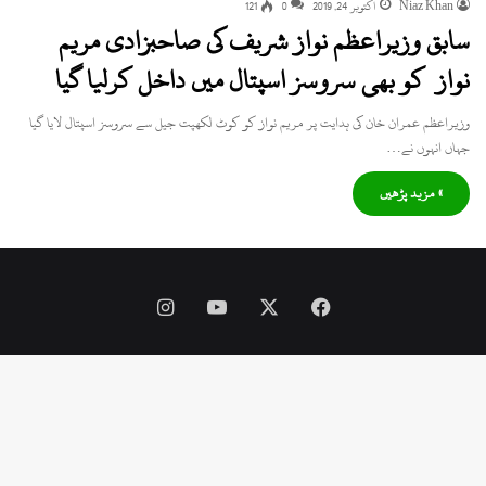
Niaz Khan
اکتوبر 24, 2019
0
121
سابق وزیراعظم نواز شریف کی صاحبزادی مریم
نواز کو بھی سروسز اسپتال میں داخل کرلیا گیا
وزیراعظم عمران خان کی ہدایت پر مریم نواز کو کوٹ لکھپت جیل سے سروسز اسپتال لایا گیا
جہاں انہوں نے…
» مزید پڑھیں
Instagram
YouTube
Facebook
X