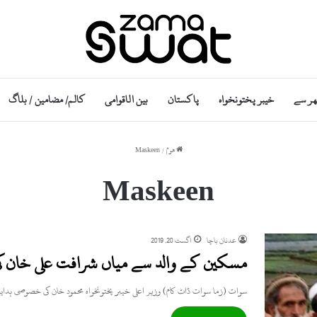
ھر سے
خیبر پختونخواہ
پاکستان
بین الاقوامی
کالم/ مضامین / بلاگ
ھوم
/
Maskeen
Maskeen
عدنان باچا
اگست 20, 2019
مسکین کے والد سے میاں شرافت علی خان ک
سوات (زما سوات ڈاٹ کام) وزیر اعلی خیبر پختونخواہ محمود خان کی خصوصی ہدا