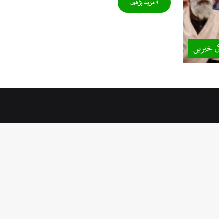
» مزید پڑھیں
ی خبریں