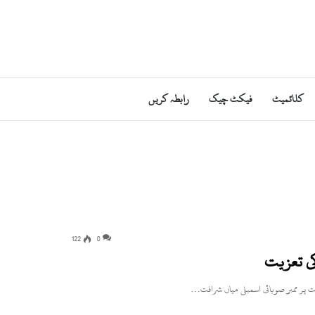
کلائمیٹ
فیکٹ چیک
رابطہ کریں
122
0
ی تعزیت
یت پر ممبر صوبائی اسمبلی میاں شرافت…