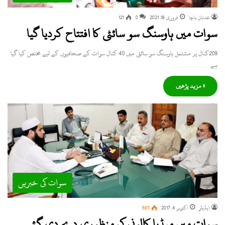
عدنان باچا
فروری 18, 2021
0
121
سوات میں ہاوسنگ سو سائٹی کا افتتاح کردیا گیا
209کنال پر مشتمل ہاوسنگ سو سائٹی میں 40 کنال سوات کے صحافیوں کے لیے مختص کیا گیا
ہے
» مزید پڑھیں
سوات کی خبریں
ایڈیٹر
اکتوبر 4, 2017
685
سوات میں میڈیا کالونی کی منظوری دے دی گئی