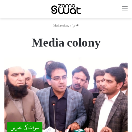
مینو
ھوم
/
Media colony
Media colony
سوات کی خبریں