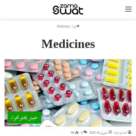
مینو
ھوم
/
Medicines
Medicines
خیبر پختونخواہ
عدنان باچا
جنوری 12, 2020
0
118