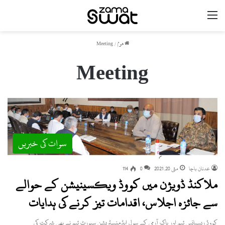
مینو
ھوم
/
Meeting
Meeting
سوات کی خبریں
عدنان باچا
مئی 20, 2021
0
114
ملاکنڈ ڈویژن میں کووڈ ویکسینیشن کے حوالے
سے جائزہ اجلاس، اقدامات تیز کرنے کی ہدایات
کووڈ ریسپانس ٹیم اور پاک آرمی کے سول ایڈمنسٹریشن سپورٹ ٹیم نے بھی شرکت کی