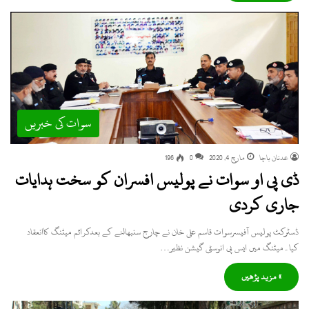
سوات کی خبریں
عدنان باچا
مارچ 4, 2020
0
196
ڈی پی او سوات نے پولیس افسران کو سخت ہدایات
جاری کردی
ڈسٹرکٹ پولیس آفیسرسوات قاسم علی خان نے چارج سنبھالنے کے بعدکرائم میٹنگ کاانعقاد
کیا۔میٹنگ میں ایس پی انوسٹی گیشن نظیر…
» مزید پڑھیں