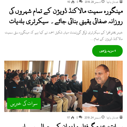
عدنان باچا
دسمبر 28, 2019
0
110
مینگورہ سمیت مالاکنڈ ڈویژن کے تمام شہروں کی
روزانہ صفائی یقینی بنائی جائے۔ سیکرٹری بلدیات
خیبر پختونخوا کے سیکرٹری لوکل گورنمنٹ میاں شکیل احمد نے کہا ہے کہ مینگورہ سٹی سمیت
مالاکنڈ ڈویژن کے تمام…
» مزید پڑھیں
سوات کی خبریں
عدنان باچا
دسمبر 24, 2019
0
117
سوات، عدم گرفتار ملزمان کے حوالے سے اہم