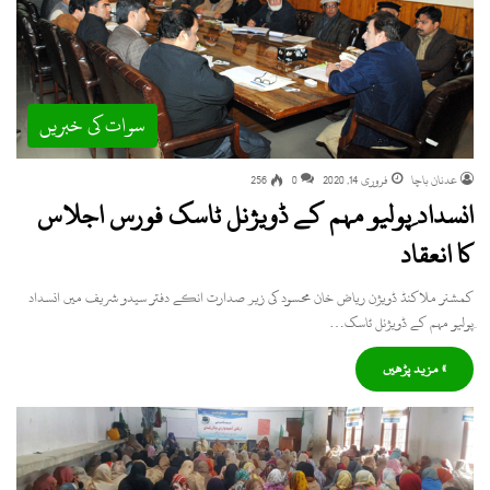
سوات کی خبریں
عدنان باچا
فروری 14, 2020
0
256
انسداد ِپولیو مہم کے ڈویژنل ٹاسک فورس اجلاس
کا انعقاد
کمشنر ملاکنڈ ڈویژن ریاض خان محسود کی زیر صدارت انکے دفتر سیدو شریف میں انسداد
ِپولیو مہم کے ڈویژنل ٹاسک…
» مزید پڑھیں