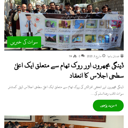
سوات کی خبریں
عدنان باچا
مارچ 3, 2020
0
114
ڈینگی مچھروں اور روک تھام سے متعلق ایک اعلیٰ
سطحی اجلاس کا انعقاد
ڈینگی مچھروں اور انکی افزائش کی روک تھام سے متعلق ایک اعلیٰ سطحی اجلاس ڈپٹی کمشنر
سوات ثاقب رضااسلم کی…
» مزید پڑھیں