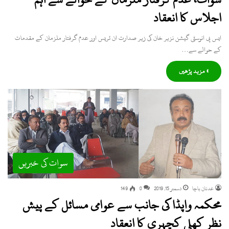
اجلاس کا انعقاد
ایس پی انوسٹی گیشن نزیر خان کی زیر صدارت ان ٹریس اور عدم گرفتار ملزمان کے مقدمات
کے حوالے سے…
» مزید پڑھیں
سوات کی خبریں
عدنان باچا
دسمبر 15, 2019
0
149
محکمہ واپڈا کی جانب سے عوامی مسائل کے پیش
نظر کھلی کچہری کا انعقاد