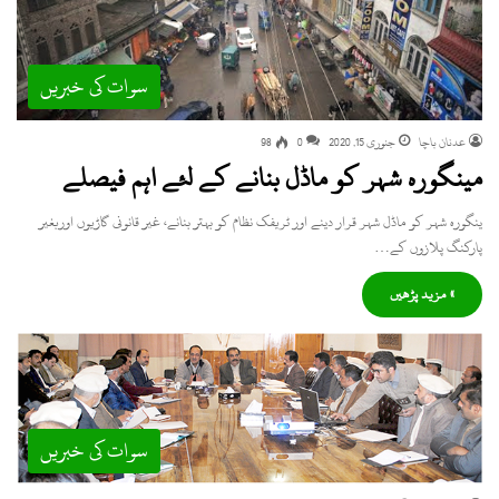
سوات کی خبریں
عدنان باچا
جنوری 15, 2020
0
98
مینگورہ شہر کو ماڈل بنانے کے لئے اہم فیصلے
ینگورہ شہر کو ماڈل شہر قرار دینے اور ٹریفک نظام کو بہتر بنانے، غیر قانونی گاڑیوں اوربغیر
پارکنگ پلازوں کے…
» مزید پڑھیں
سوات کی خبریں