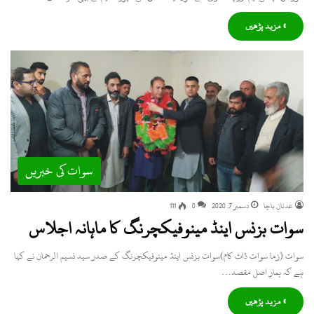
» مزید پڑھیں
سوات کی خبریں
عدنان باچا
دسمبر 7, 2020
0
111
سوات بزنس اینڈ مینوفیکچرنگ کا ماہانہ اجلاس
سوات (زما سوات ڈاٹ کام)سوات بزنس اینڈ مینوفیکچرنگ کے صدر سید نسیم الرحمان نے کہا
ہے کہ ہمار اصل مقصد…
» مزید پڑھیں