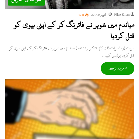
Niaz Khan
اکتوبر 9, 2017
1,318
میاندم میں شوہر نے فائرنگ کر کے اپنی بیوی کو
قتل کردیا
سوات (زما سوات ڈاٹ کام :9اکتوبر2017ء ) میاندم میں شوہر نے فائرنگ کر کے اپنی بیوی کو
قتل کردیا،پولیس کے…
» مزید پڑھیں