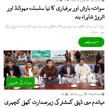
عدنان باچا
جنوری 21, 2020
0
123
سوات، بارش اور برفباری کا نیا سلسلہ، مہوڈنڈ اور
اتروڑ شاہراہ بند
سوات کے میدانی علاقوں میں بارش اور بالائی علاقوں میں برف باری کا نیا سلسلہ شروع ہوگیا
ہے ۔ سردی…
» مزید پڑھیں
سوات کی خبریں
Niaz Khan
فروری 16, 2018
419
میاندم میں ڈپٹی کمشنر کی زیرصدارت کھلی کچہری