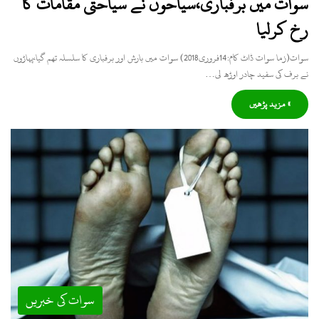
سوات میں برفباری،سیاحوں نے سیاحتی مقامات کا
رخ کرلیا
سوات(زما سوات ڈاٹ کام:14فروری2018) سوات میں بارش اور برفباری کا سلسلہ تھم گیا،پہاڑوں
نے برف کی سفید چادر اوڑھ لی…
» مزید پڑھیں
سوات کی خبریں