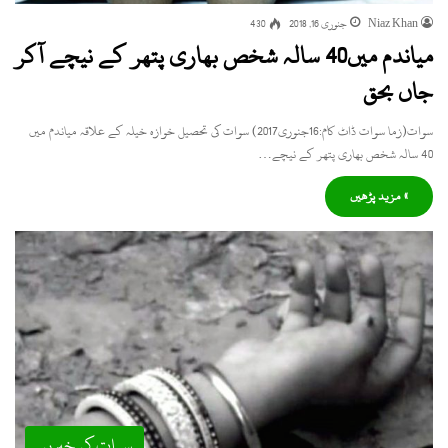
Niaz Khan
جنوری 16, 2018
430
میاندم میں40 سالہ شخص بھاری پتھر کے نیچے آکر
جاں بحق
سوات(زما سوات ڈاٹ کام:16جنوری2017) سوات کی تحصیل خوازہ خیلہ کے علاقہ میاندم میں
40 سالہ شخص بھاری پتھر کے نیچے…
» مزید پڑھیں
سوات کی خبریں