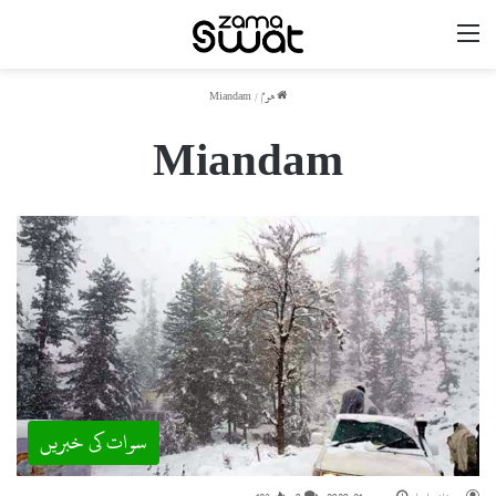
مینو
ھوم
/
Miandam
Miandam
سوات کی خبریں