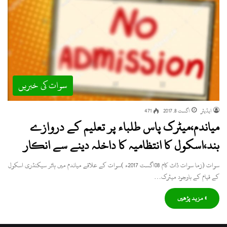
سوات کی خبریں
ایڈیٹر
اگست 8, 2017
471
میاندم،میٹرک پاس طلباء پر تعلیم کے دروازے
بند،اسکول کا انتظامیہ کا داخلہ دینے سے انکار
سوات (زما سوات ڈاٹ کام 08اگست 2017ء )سوات کے علاقے میاندم میں ہائر سیکنڈری اسکول
کے قیام کے باوجود میٹرک…
» مزید پڑھیں