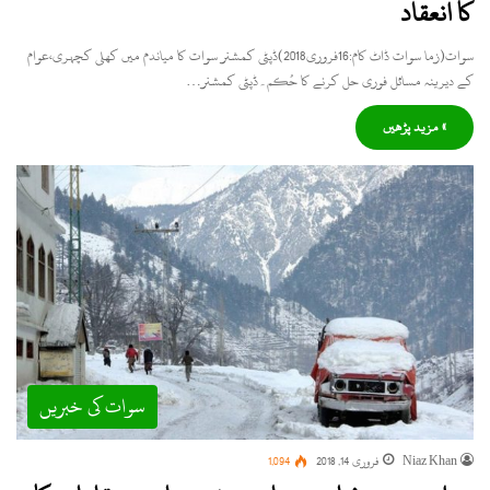
کا انعقاد
سوات(زما سوات ڈاٹ کام:16فروری2018)ڈپٹی کمشنر سوات کا میاندم میں کھلی کچہری،عوام
کے دیرینہ مسائل فوری حل کرنے کا حُکم۔ڈپٹی کمشنر…
» مزید پڑھیں
سوات کی خبریں
Niaz Khan
فروری 14, 2018
1,094