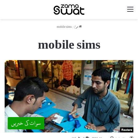
مینو
ھوم
/
mobile sims
mobile sims
سوات کی خبریں