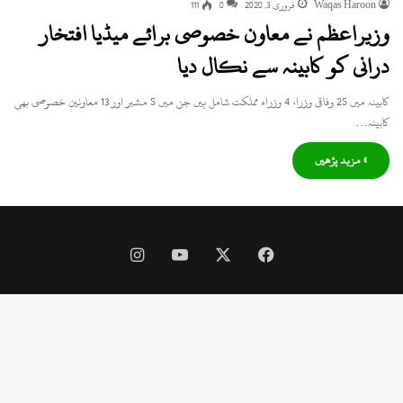
Waqas Haroon
فروری 3, 2020
0
111
وزیراعظم نے معاون خصوصی برائے میڈیا افتخار
درانی کو کابینہ سے نکال دیا
کابینہ میں 25 وفاقی وزرا، 4 وزراء مملکت شامل ہیں جن میں 5 مشیر اور 13 معاونین خصوصی بھی
کابینہ…
» مزید پڑھیں
Instagram
YouTube
Facebook
X