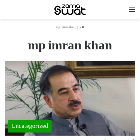
مینو
ھوم
/
mp imran khan
mp imran khan
Uncategorized