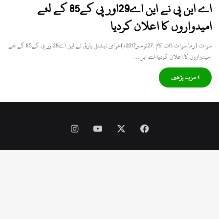
اے این پی نے این اے29اور پی کے85 کے لئے
امیدواروں کا اعلان کردیا
سوات (زما سوات ڈاٹ کام :27نومبر2017ء)عوامی نیشنل پارٹی نے این اے29اور پی کے85 کے لئے
امیدواروں کا اعلان کردیا،اے این…
» مزید پڑھیں
Instagram
YouTube
Facebook
X