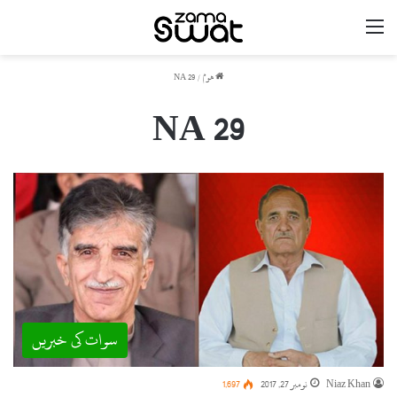
مینو
ھوم
/
NA 29
NA 29
سوات کی خبریں
Niaz Khan
نومبر 27, 2017
1,697