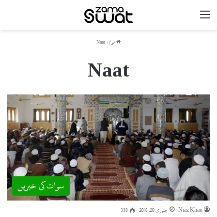
مینو
ھوم
/
Naat
Naat
سوات کی خبریں
Niaz Khan
جنوری 20, 2018
338