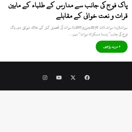
پاک فوج کی جانب سے مدارس کے طلباء کے مابین
قرات و نعت خوانی کے مقابلے
سوات(زما سوات ڈاٹ کام:20جنوری2017ء) سوات کی تحصیل کبل کے علاقہ دیولئی میں پاک
فوج کی جانب’’ ہنستا مسکراتا سوات‘‘ مہم…
» مزید پڑھیں
Instagram
YouTube
Facebook
X