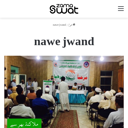
مینو
ھوم
/
nawe jwand
nawe jwand
ملاکنڈ بھر سے