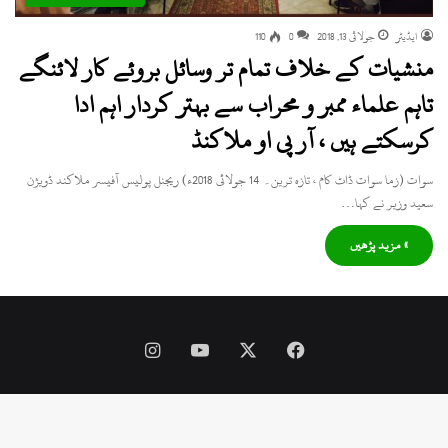
ایڈیٹر
جولائی 13, 2018
0
110
منشیات کے خلاف تمام تر وسائل بروئے کار لائنگے
تاہم علماء ممبر و محراب سے بہتر کردار اہم ادا
کرسکتے ہیں ، آر پی او ملاکنڈ
سوات (زما سوات ڈاٹ کام ، تازہ ترین۔ 14 جولائی 2018ء) ریجنل پولیس آفیسر ملاکند ڈویژن
سعید وزیر نے کہا…
» مزید پڑھیں
Instagram
YouTube
Facebook
X