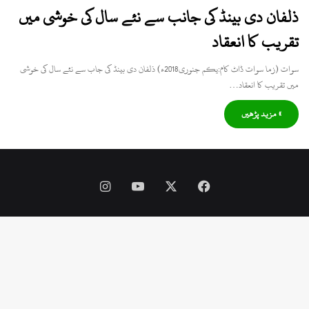
ذلفان دی بینڈ کی جانب سے نئے سال کی خوشی میں
تقریب کا انعقاد
سوات (زما سوات ڈاٹ کام:یکم جنوری2018ء) ذلفان دی بینڈ کی جاب سے نئے سال کی خوشی
میں تقریب کا انعقاد…
» مزید پڑھیں
Instagram
YouTube
Facebook
X