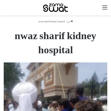
مینو
ھوم
/
nwaz sharif kidney hospital
nwaz sharif kidney
hospital