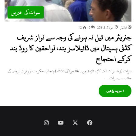
سوات کی خبریں
ایڈیٹر
جولائی 3, 2018
0
112
جنریٹر میں تیل نہ ہونے کی وجہ سے نواز شریف
کڈنی ہسپتال میں ڈائیلاسز بند، لواحقین کا روڈ بند
کرکے احتجاج
سوات (زما سوات ڈاٹ کام ، تازہ ترین۔ 04 جولائی 2018ء) پنجاب حکومت اور نواز شریف کی
جانب سے سوات…
» مزید پڑھیں
Instagram
YouTube
Facebook
X