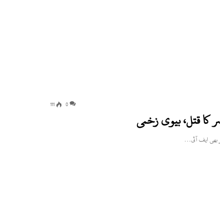
111
0
 کا قتل، بیوی زخمی
کو بھی ایف آئی…