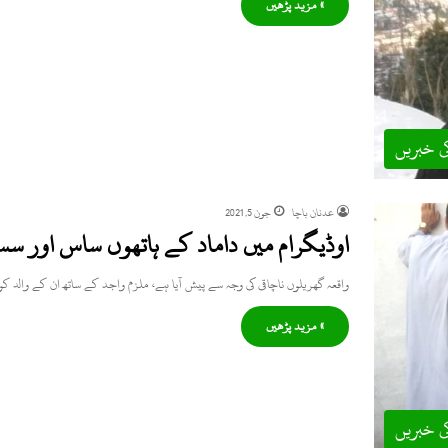
» مزید پڑھیں
ی خبریں
عدنان باچا
جون 5, 2021
اوڈیگرام میں داماد کے ہاتھوں ساس اور سسر
واقعہ گھریلوں ناچاقی کی وجہ سے پیش آیا ہے، ملزم واجد کے ساتھ ان کے والد 
» مزید پڑھیں
ی خبریں