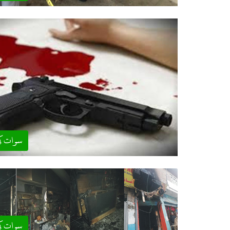
سوات ک
سوات ک