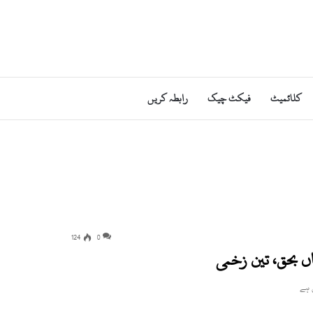
کلائمیٹ
فیکٹ چیک
رابطہ کریں
124
0
ں بحق، تین زخمی
 ہے