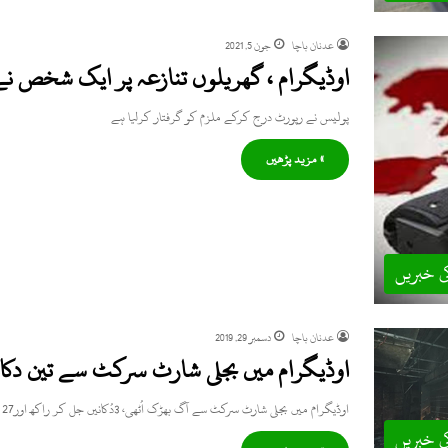
عدنان باچا
جون 5, 2021
اوڈیگرام ، گھریلوں تنازعہ پر ایک شخص نے
پولیس نے رپورٹ درج کرکے ملزم کو گرفتار کرلیا ہے
» مزید پڑھیں
ی خبریں
عدنان باچا
دسمبر 29, 2019
اوڈیگرام میں بجلی شارٹ سرکٹ سے تین دکانو
اوڈیگرام میں بجلی شارٹ سرکٹ سے آگ بھڑک اُٹھی، 3دُکانیں جل کر راکھ اور27 لاکھ روپے کانقصان۔گزشتہ رات اوڈیگرام میں…
ی خبریں