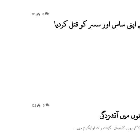
116
0
 اپنی ساس اور سسر کو قتل کردیا
122
0
ں میں آتشزدگی