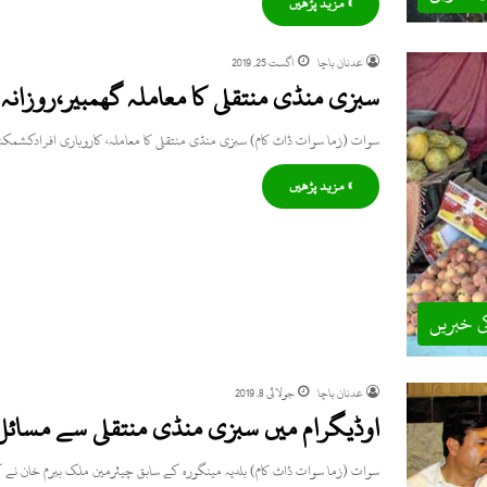
» مزید پڑھیں
عدنان باچا
اگست 25, 2019
سبزی منڈی منتقلی کا معاملہ گھمبیر،روزانہ 19 کروڑ کا خسارہ
سوات (زما سوات ڈاٹ کام) سبزی منڈی منتقلی کا معاملہ، کاروباری افرادکشم
» مزید پڑھیں
ی خبریں
عدنان باچا
جولائی 8, 2019
اوڈیگرام میں سبزی منڈی منتقلی سے مسائل 
سوات (زما سوات ڈاٹ کام) بلدیہ مینگورہ کے سابق چیئرمین ملک بیرم خان نے 