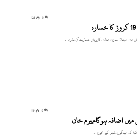
123
0
کش میں مبتلا، سبزی منڈی کاروبار خسارے کی نذر،…
116
0
میں اضافہ ہوگا،بیرم خان
کہا کہ مینگورہ شہر کے مجوزہ…