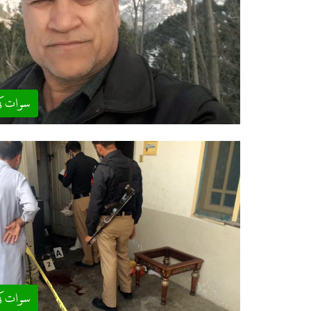
سوات ک
سوات ک