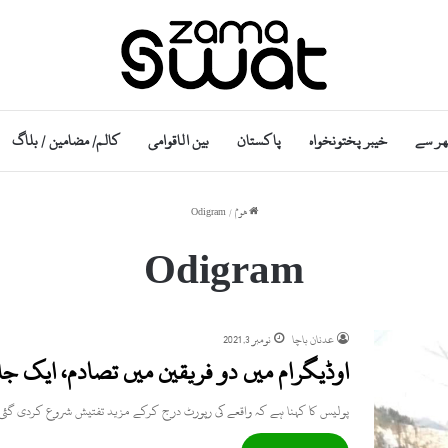
ھر سے
خیبر پختونخواہ
پاکستان
بین الاقوامی
کالم/ مضامین / بلاگ
ھوم
/
Odigram
Odigram
عدنان باچا
نومبر 3, 2021
اوڈیگرام میں دو فریقین میں تصادم، ایک جا
پولیس کا کہنا ہے کہ واقعے کی رپورٹ درج کرکے مزید تفتیش شروع کردی گئی