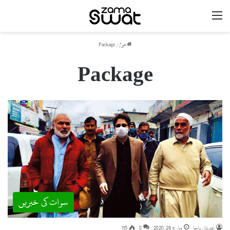
مینو
ھوم
/
Package
Package
سوات کی خبریں
عدنان باچا
مارچ 29, 2020
0
115