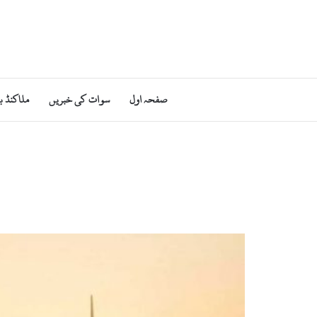
صفحہ اول
سوات کی خبریں
ملاکنڈ ب