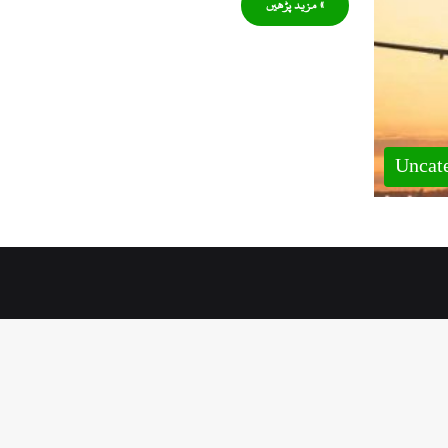
» مزید پڑھیں
Uncat