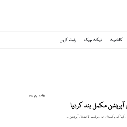
کلائمیٹ
فیکٹ چیک
رابطہ کریں
109
0
آپریشن مکمل بند کردیا
کہا کہ پاکستان میں ہرقسم کا فضائی آپریشن…