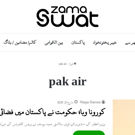
ھر سے
خیبر پختونخواہ
پاکستان
بین الاقوامی
کالم/ مضامین / بلاگ
ھوم
/
pak air
pak air
Waqas Haroon
مارچ 21, 2020
کورونا وبا؛ حکومت نے پاکستان میں فضائی 
وزیراعظم کے مشیربرائے قومی سلامتی معید یوسف نے پریس کانفرنس کے دوران 