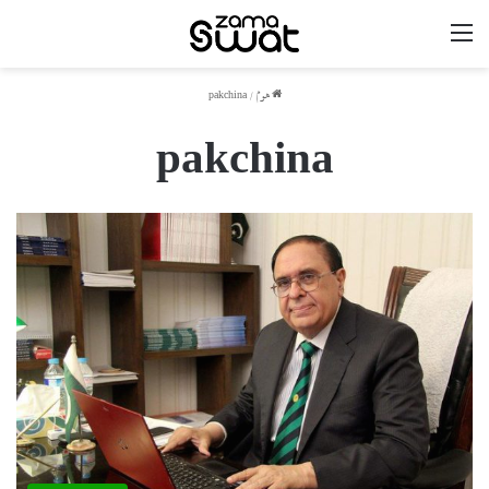
مینو
ھوم
/
pakchina
pakchina