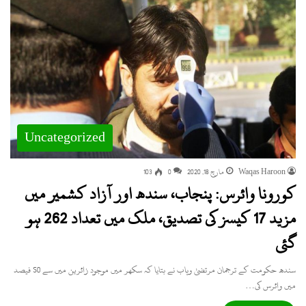
Uncategorized
Waqas Haroon
مارچ 18, 2020
0
103
کورونا وائرس: پنجاب، سندھ اور آزاد کشمیر میں
مزید 17 کیسز کی تصدیق، ملک میں تعداد 262 ہو
گئی
سندھ حکومت کے ترجمان مرتضیٰ وہاب نے بتایا کہ سکھر میں موجود زائرین میں سے 50 فیصد
میں وائرس کی…