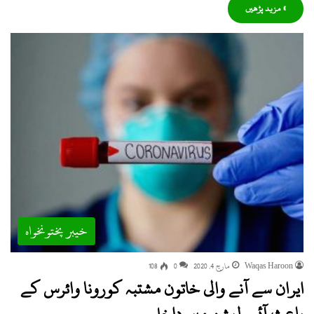
» مزید پڑھیں
خیبر پختونخواہ
Waqas Haroon
مارچ 4, 2020
0
108
ایران سے آنے والی خاتون مشتبہ کورونا وائرس کے