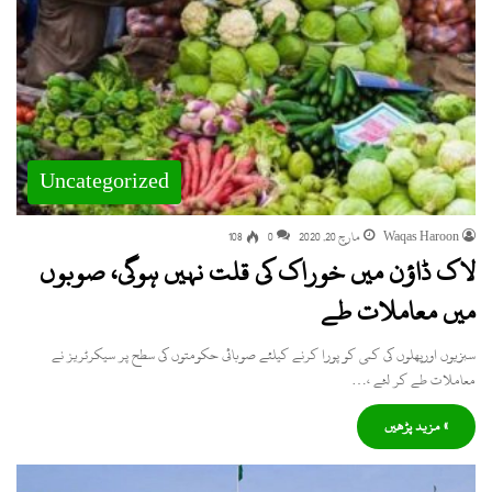
Uncategorized
Waqas Haroon
مارچ 20, 2020
0
108
لاک ڈاؤن میں خوراک کی قلت نہیں ہوگی، صوبوں
میں معاملات طے
سبزیوں اورپھلوں کی کمی کو پورا کرنے کیلئے صوبائی حکومتوں کی سطح پر سیکرٹریز نے
معاملات طے کر لئے ،…
» مزید پڑھیں