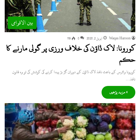
بین الاقوامی
Waqas Haroon
اپریل 2, 2020
0
119
کورونا: لاک ڈاؤن کی خلاف ورزی پر گولی مارنے کا
حکم
کورونا وائرس کے باعث نافذ لاک ڈاؤن کے دوران گڑ بڑ پیدا کرنے کی کوشش کی تو وہ قانون
نافذ…
» مزید پڑھیں