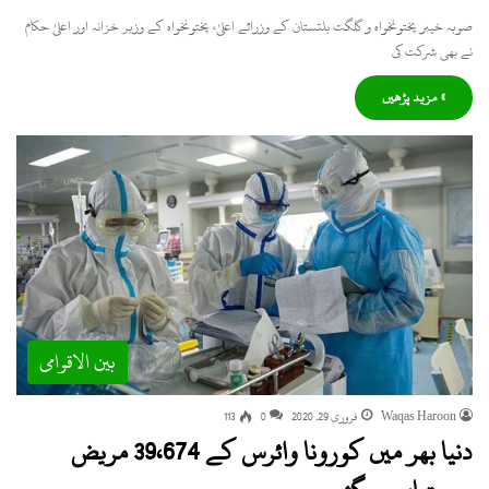
صوبہ خیبر پختونخواہ و گلگت بلتستان کے وزرائے اعلیٰ، پختونخواہ کے وزیر خزانہ اور اعلیٰ حکام
نے بھی شرکت کی
» مزید پڑھیں
بین الاقوامی
Waqas Haroon
فروری 29, 2020
0
113
دنیا بھر میں کورونا وائرس کے 39،674 مریض