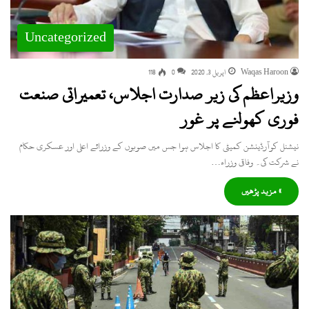
Uncategorized
Waqas Haroon
اپریل 3, 2020
0
118
وزیراعظم کی زیر صدارت اجلاس، تعمیراتی صنعت
فوری کھولنے پر غور
نیشنل کوآرڈینشن کمیٹی کا اجلاس ہوا جس میں صوبوں کے وزرائے اعلی اور عسکری حکام
نے شرکت کی۔ وفاقی وزراء…
» مزید پڑھیں