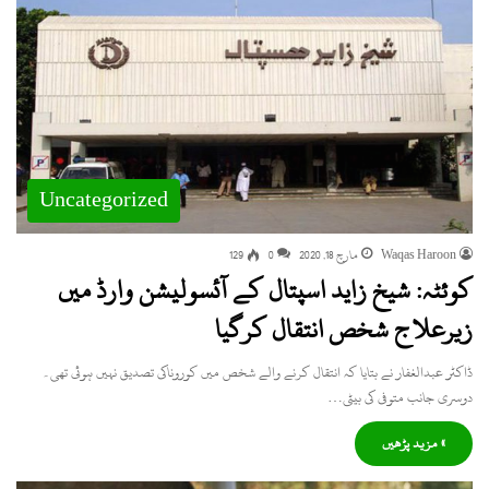
Uncategorized
Waqas Haroon
مارچ 18, 2020
0
129
کوئٹہ: شیخ زاید اسپتال کے آئسولیشن وارڈ میں
زیرعلاج شخص انتقال کرگیا
ڈاکٹر عبدالغفار نے بتایا کہ انتقال کرنے والے شخص میں کوروناکی تصدیق نہیں ہوئی تھی۔
دوسری جانب متوفی کی بیٹی…
» مزید پڑھیں