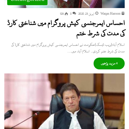
Waqas Haroon
اپریل 23, 2020
0
129
احساس ایمرجنسی کیش پروگرام میں شناختی کارڈ
کی مدت کی شرط ختم
اسلام آباد(ویب ڈیسک)حکومت نے احساس ایمرجنسی کیش پروگرام میں شناختی کارڈ کی
مدت کی شرط ختم کردی۔ اسلام آباد میں…
» مزید پڑھیں