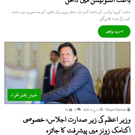
باعث آئسولیشن میں داخل
مشتبہ کورونا وائرس کے باعث آئسو لین منتقل ہونے والی خاتون کے بعد صوبے میں مشتبہ
کیسز کی تعداد 19ہوگئی…
» مزید پڑھیں
خیبر پختونخواہ
Waqas Haroon
مارچ 4, 2020
0
111
وزیر اعظم کی زیر صدارت اجلاس، خصوصی
اکنامک زونز میں پیشرفت کا جائزہ