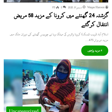
Waqas Haroon
دسمبر 31, 2020
0
175
گزشتہ 24 گھنٹے میں کرونا کے مزید 58 مریض
انتقال کرگئے
اسلام آباد (ویب ڈیسک) کرونا وائرس کی مہلک وبا نے چوبیس گھنٹے کے دوران ملک میں
مزید دو ہزار 475…
» مزید پڑھیں
Uncategorized