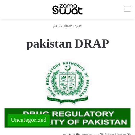
مینو
ھوم
/
pakistan DRAP
pakistan DRAP
Uncategorized