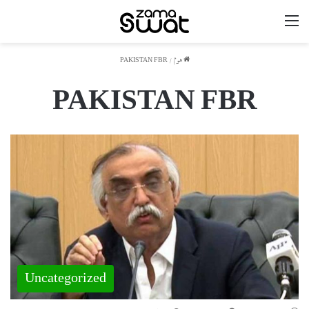
مینو
ھوم
/
PAKISTAN FBR
PAKISTAN FBR
Uncategorized