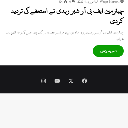
Waqas Haroon
فروری 11, 2020
0
104
چیئرمین ایف بی آر شبر زیدی نے استعفے کی تردید
کردی
چیئرمین ایف بی آر شبر زیدی رواں ماہ دوسری مرتبہ رخصت پر گئے ہیں جس کی وجہ انہوں نے
خراب…
» مزید پڑھیں
Instagram
YouTube
Facebook
X