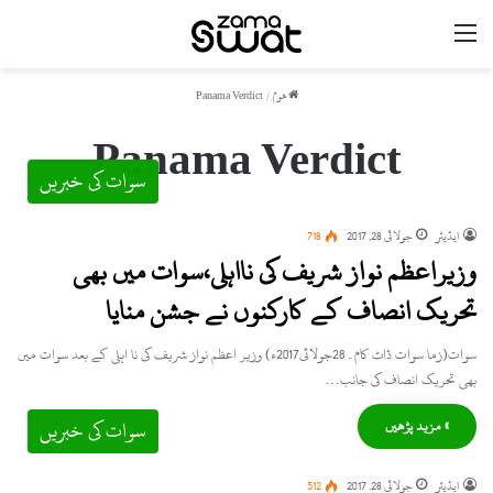
مینو
ھوم
/
Panama Verdict
Panama Verdict
سوات کی خبریں
ایڈیٹر
جولائی 28, 2017
718
وزیراعظم نواز شریف کی نااہلی،سوات میں بھی
تحریک انصاف کے کارکنوں نے جشن منایا
سوات(زما سوات ڈاٹ کام۔28جولائی2017ء) وزیر اعظم نواز شریف کی نا اہلی کے بعد سوات میں
بھی تحریک انصاف کی جانب…
» مزید پڑھیں
سوات کی خبریں
ایڈیٹر
جولائی 28, 2017
512