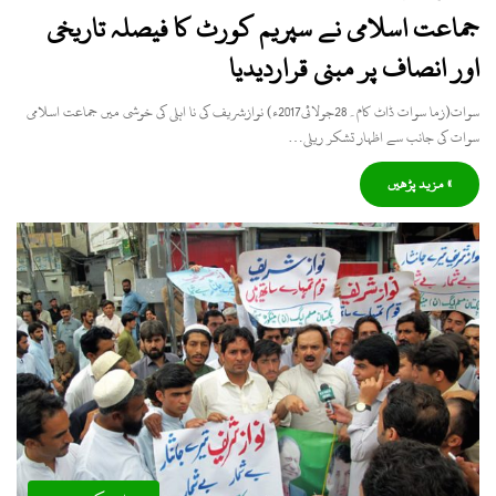
جماعت اسلامی نے سپریم کورٹ کا فیصلہ تاریخی
اور انصاف پر مبنی قراردیدیا
سوات(زما سوات ڈاٹ کام۔28جولائی2017ء) نوازشریف کی نا اہلی کی خوشی میں جماعت اسلامی
سوات کی جانب سے اظہار تشکر ریلی…
» مزید پڑھیں