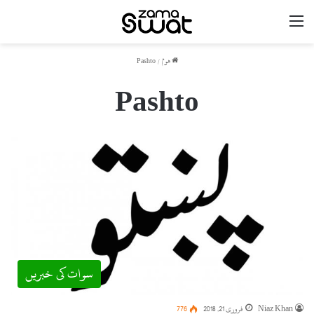
مینو
ھوم
/
Pashto
Pashto
سوات کی خبریں
Niaz Khan
فروری 21, 2018
776