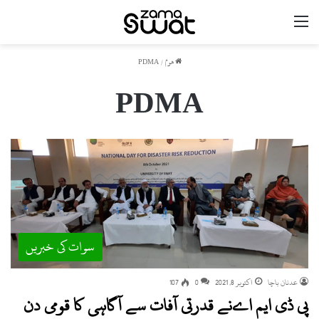
مینو
ھوم
/
PDMA
PDMA
سوات کی خبریں
عدنان باچا
اکتوبر 8, 2021
0
107
پی ڈی ایم اےنے قدرتی آفات سے آگاہی کا قومی دن