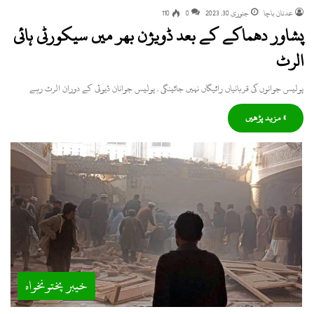
عدنان باچا
جنوری 30, 2023
0
110
پشاور دھماکے کے بعد ڈویژن بھر میں سیکورٹی ہائی
الرٹ
پولیس جوانوں کی قربانیاں رائیگاں نہیں جائینگی۔پولیس جوانان ڈیوٹی کے دوران الرٹ رہے
» مزید پڑھیں
خیبر پختونخواہ