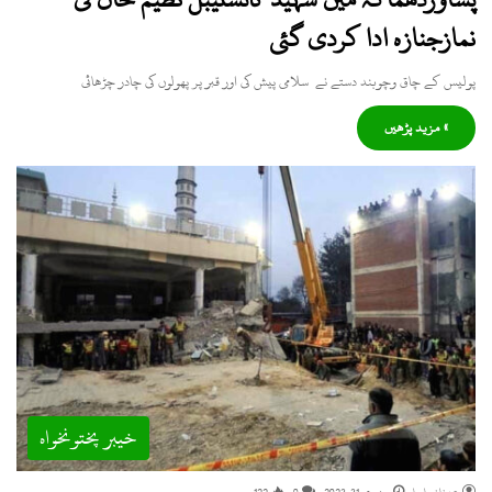
نمازجنازہ ادا کردی گئی
پولیس کے چاق وچوبند دستے نے سلامی پیش کی اور قبر پر پھولوں کی چادر چڑھائی
» مزید پڑھیں
خیبر پختونخواہ