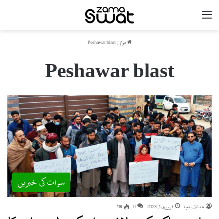
مینو
ھوم
/
Peshawar blast
Peshawar blast
سوات کی خبریں
عدنان باچا
فروری 1, 2023
0
118