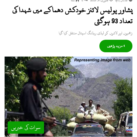
عدنان باچا
جنوری 31, 2023
0
122
پشاور پولیس لائنز خودکش دھماکے میں شہدا کی
تعداد 93 ہوگئی
زخمیوں اور لاشوں کو لیڈی ریڈنگ اسپتال منتقل کیا گیا
» مزید پڑھیں
سوات کی خبریں