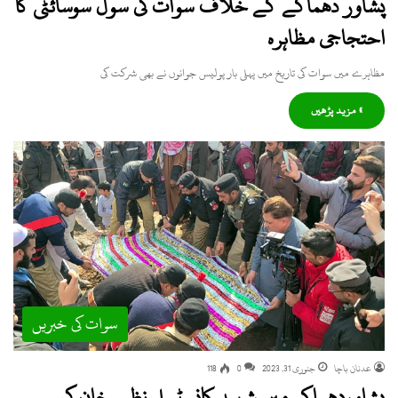
پشاور دھماکے کے خلاف سوات کی سول سوسائٹی کا
احتجاجی مظاہرہ
مظاہرے میں سوات کی تاریخ میں پہلی بار پولیس جوانوں نے بھی شرکت کی
» مزید پڑھیں
سوات کی خبریں
عدنان باچا
جنوری 31, 2023
0
118
پشاوردھماکہ میں شہید کانسٹیبل نظیم خان کی