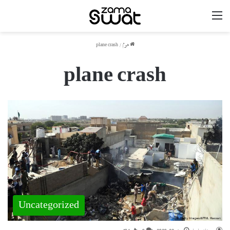
مینو
ھوم
/
plane crash
plane crash
Uncategorized