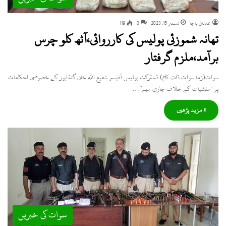
عدنان باچا
دسمبر 15, 2023
0
119
تھانہ شموزئی پولیس کی کارروائی،آٹھ کلو چرس
برآمد،ملزم گرفتار
سوات(زما سوات ڈاٹ کام) ڈسٹرکٹ پولیس آفیسر شفیع اللہ خان گنڈاپور کے خصوصی احکامات
پر "منشیات کے خلاف جاری مہم”…
» مزید پڑھیں
سوات کی خبریں