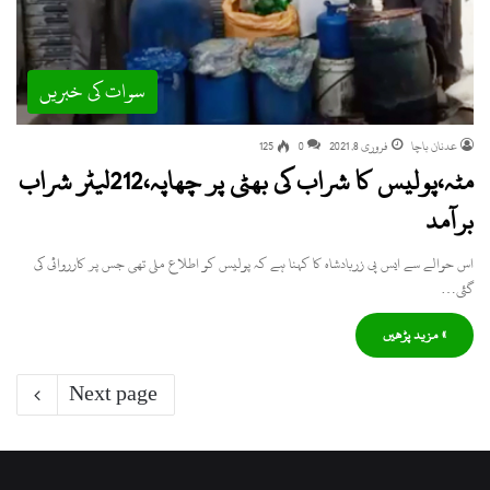
سوات کی خبریں
عدنان باچا
فروری 8, 2021
0
125
مٹہ،پولیس کا شراب کی بھٹی پر چھاپہ،212لیٹر شراب
برآمد
اس حوالے سے ایس پی زربادشاہ کا کہنا ہے کہ پولیس کو اطلاع ملی تھی جس پر کارروائی کی
گئی…
» مزید پڑھیں
Next page