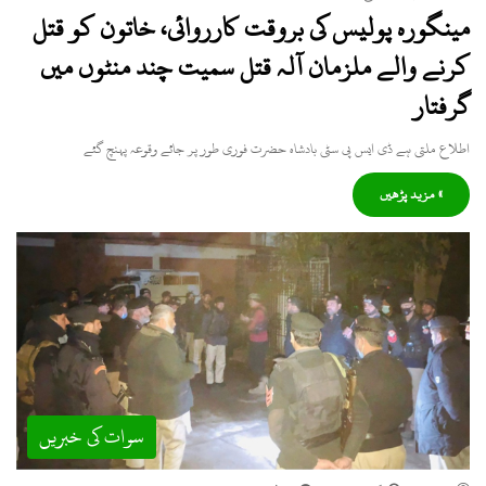
مینگورہ پولیس کی بروقت کارروائی، خاتون کو قتل
کرنے والے ملزمان آلہ قتل سمیت چند منٹوں میں
گرفتار
اطلاع ملتی ہے ڈی ایس پی سٹی بادشاہ حضرت فوری طور پر جائے وقوعہ پہنچ گئے
» مزید پڑھیں
سوات کی خبریں