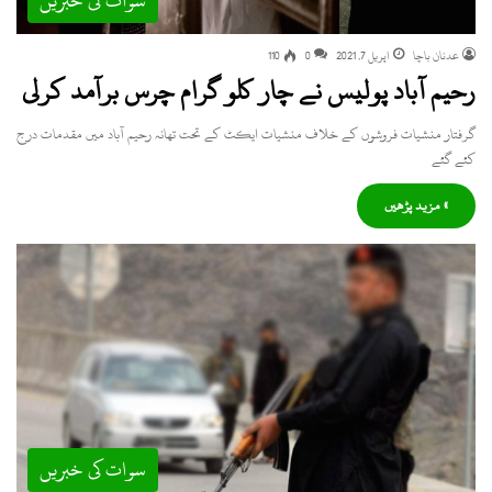
سوات کی خبریں
عدنان باچا
اپریل 7, 2021
0
110
رحیم آباد پولیس نے چار کلو گرام چرس برآمد کرلی
گرفتار منشیات فروشوں کے خلاف منشیات ایکٹ کے تحت تھانہ رحیم آباد میں مقدمات درج
کئے گئے
» مزید پڑھیں
سوات کی خبریں