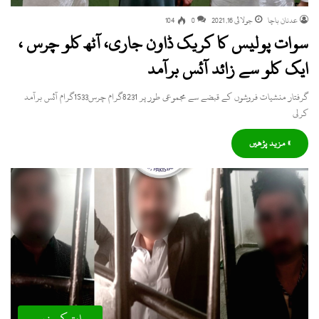
عدنان باچا
جولائی 16, 2021
0
104
سوات پولیس کا کریک ڈاون جاری، آٹھ کلو چرس ،
ایک کلو سے زائد آئس برآمد
گرفتار منشیات فروشوں کے قبضے سے مجموعی طور پر 8231گرام چرس1533گرام آئس برآمد
کرلی
» مزید پڑھیں