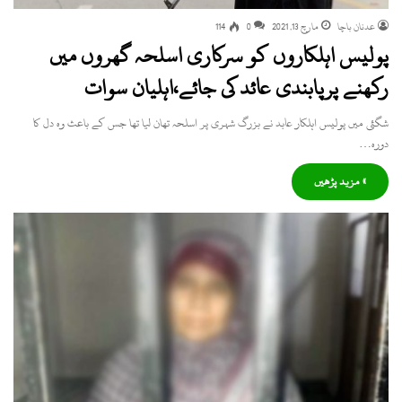
عدنان باچا
مارچ 13, 2021
0
114
پولیس اہلکاروں کو سرکاری اسلحہ گھروں میں
رکھنے پرپابندی عائد کی جائے،اہلیان سوات
شگئی میں پولیس اہلکار عابد نے بزرگ شہری پر اسلحہ تھان لیا تھا جس کے باعث وہ دل کا
دورہ…
» مزید پڑھیں