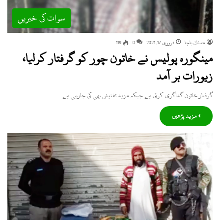
سوات کی خبریں
عدنان باچا
فروری 17, 2021
0
119
مینگورہ پولیس نے خاتون چور کو گرفتار کرلیا،
زیورات بر آمد
گرفتار خاتون گداگری کرتی ہے جبکہ مزید تفتیش بھی کی جارہی ہے
» مزید پڑھیں