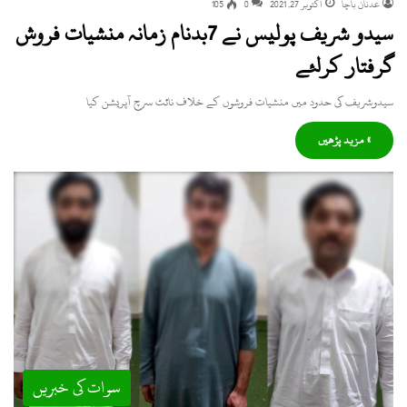
عدنان باچا
اکتوبر 27, 2021
0
105
سیدو شریف پولیس نے 7بدنام زمانہ منشیات فروش
گرفتار کرلئے
سیدوشریف کی حدود میں منشیات فروشوں کے خلاف نائٹ سرچ آپریشن کیا
» مزید پڑھیں
سوات کی خبریں