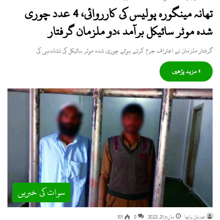
تھانہ مینگورہ پولیس کی کارروائی، 4 عدد چوری
شدہ موٹر سائیکل برآمد ،دو ملزمان گرفتار
گرفتار ملزمان نے اعتراف جرم کرتے ہوئے چوری شدہ موٹر سائیکل کی نشاندہی کی
» مزید پڑھیں
سوات کی خبریں
عدنان باچا
مارچ 21, 2022
0
101