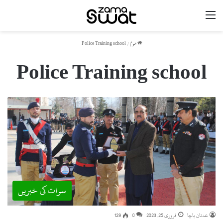
مینو
ھوم
/
Police Training school
Police Training school
سوات کی خبریں
عدنان باچا
فروری 25, 2023
0
129