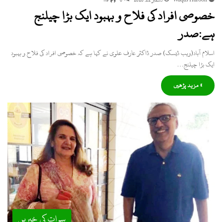
Waqas Haroon
دسمبر 22, 2020
0
119
خصوصی افراد کی فلاح و بہبود ایک بڑا چیلنج
ہے:صدر
اسلام آباد(ویب ڈیسک) صدر ڈاکٹر عارف علوی نے کہا ہے کہ خصوصی افراد کی فلاح و بہبود
ایک بڑا چیلنج…
» مزید پڑھیں
سوات کی خبریں