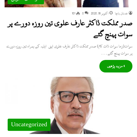
عدنان باچا
اکتوبر 16, 2020
0
101
صدر مملکت ڈاکٹر عارف علوی تین روزہ دورے پر
سوات پہنچ گئے
سوات(زما سوات ڈاٹ کام) صدر مملکت ڈاکٹر عارف علوی اپنی اہلیہ کے ہمراہ تین روزہ دورے
پر سوات پہنچ گئے۔…
» مزید پڑھیں
Uncategorized