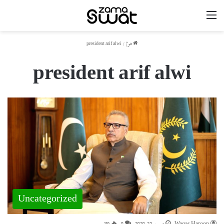
مینو
ھوم
/
president arif alwi
president arif alwi
Uncategorized