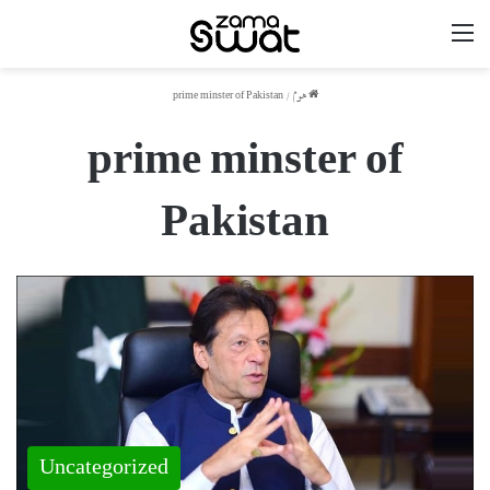
مینو
ھوم
/
prime minster of Pakistan
prime minster of
Pakistan
Uncategorized