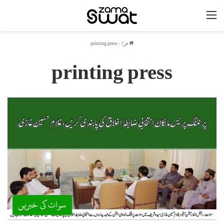
مینو
ھوم
/
printing press
printing press
سوات کی خبریں