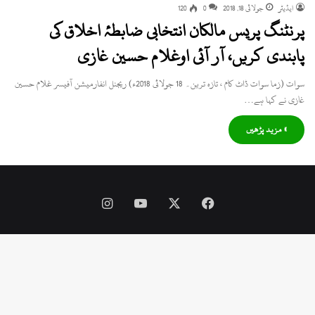
ایڈیٹر
جولائی 18, 2018
0
120
پرنٹنگ پریس مالکان انتخابی ضابطۂ اخلاق کی
پابندی کریں، آر آئی اوغلام حسین غازی
سوات (زما سوات ڈاٹ کام ، تازہ ترین۔ 18 جولائی 2018ء) ریجنل انفارمیشن آفیسر غلام حسین
غازی نے کہا ہے…
» مزید پڑھیں
Instagram
YouTube
Facebook
X