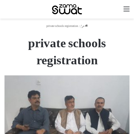
مینو
ھوم
/
private schools registration
private schools
registration