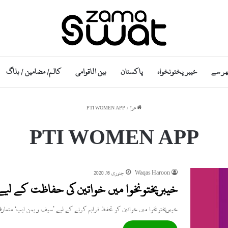
ھر سے
خیبر پختونخواہ
پاکستان
بین الاقوامی
کالم/ مضامین / بلاگ
ھوم
/
PTI WOMEN APP
PTI WOMEN APP
Waqas Haroon
جنوری 16, 2020
خیبرپختونخوا میں خواتین کی حفاظت کے لی
خیبرپختونخوا میں خواتین کو تحفظ فراہم کرنے کے لیے ’سیف و یمن ایپ‘ متع