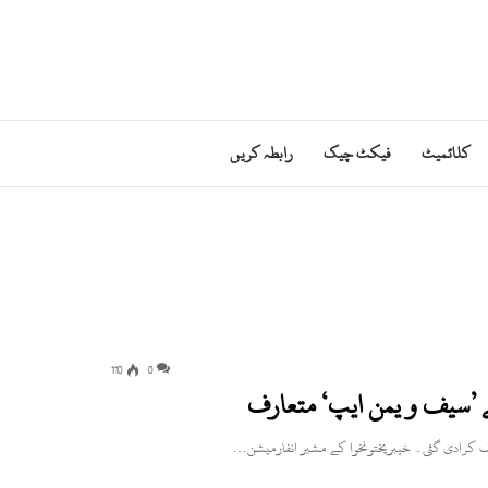
کلائمیٹ
فیکٹ چیک
رابطہ کریں
110
0
ے ’سیف و یمن ایپ‘ متعارف
ارف کرادی گئی۔ خیبرپختونخوا کے مشیر انفارمیشن…