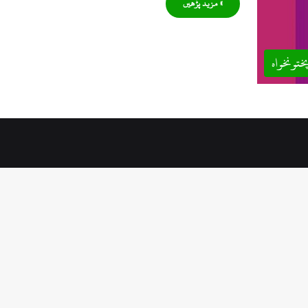
» مزید پڑھیں
ختونخواہ