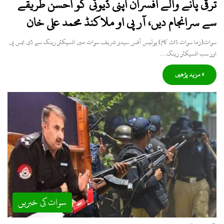
ترقی پانے والے افسران اپنی ڈیوٹی کو احسن طریقے
سے سرانجام دیں، آر پی او ملاکنڈ محمد علی خان
سوات(زما سوات ڈاٹ کام) پولیس آفس سیدو شریف سوات میں انسپکٹر رینک سے ڈی ایس پی
اور سب انسپکٹر رینک…
» مزید پڑھیں
سوات کی خبریں