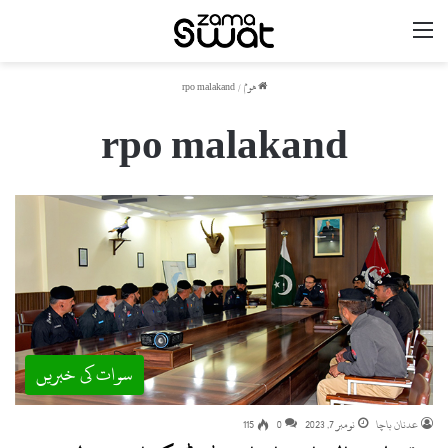
مینو
ھوم
/
rpo malakand
rpo malakand
سوات کی خبریں
عدنان باچا
نومبر 7, 2023
0
115