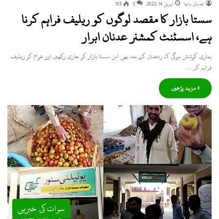
عدنان باچا
اپریل 14, 2022
0
105
سستا بازار کا مقصد لوگوں کو ریلیف فراہم کرنا
ہے، اسسٹنٹ کمشنر عدنان ابرار
ہماری کوشش ہوگی کہ رمضان کے بعد بھی اس سستا بازار کو جاری رکھیں اور عوام کو ریلیف
فراہم کر…
» مزید پڑھیں
سوات کی خبریں