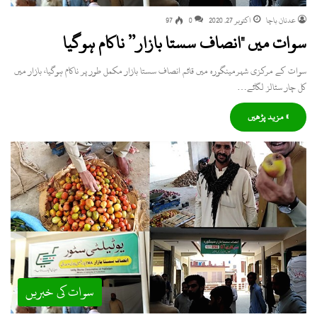
عدنان باچا
اکتوبر 27, 2020
0
97
سوات میں "انصاف سستا بازار” ناکام ہوگیا
سوات کے مرکزی شہرمینگورہ میں قائم انصاف سستا بازار مکمل طور پر ناکام ہوگیا، بازار میں
کل چار سٹالز لگائے…
» مزید پڑھیں
سوات کی خبریں