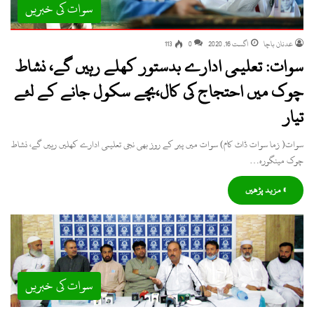
سوات کی خبریں
عدنان باچا
اگست 16, 2020
0
113
سوات: تعلیمی ادارے بدستور کھلے رہیں گے، نشاط
چوک میں احتجاج کی کال،بچے سکول جانے کے لئے
تیار
سوات( زما سوات ڈاٹ کام) سوات میں پیر کے روز بھی نجی تعلیمی ادارے کھلیں رہیں گے، نشاط
چوک مینگورہ…
» مزید پڑھیں
سوات کی خبریں