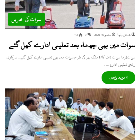
سوات کی خبریں
عدنان باچا
ستمبر 15, 2020
0
113
سوات میں بھی چھ ماہ بعد تعلیمی ادارے کھل گئے
سوات(زما سوات ڈاٹ کام) ملک بھر کی طرح سوات میں بھی تعلیمی ادارے کھل گئے۔ سرکاری
و نجی تعلیمی اداروں…
» مزید پڑھیں