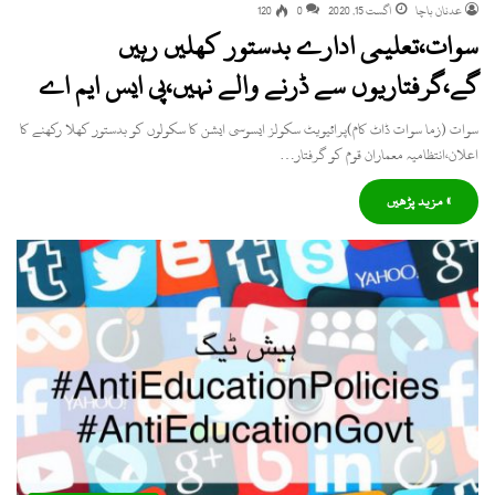
عدنان باچا
اگست 15, 2020
0
120
سوات،تعلیمی ادارے بدستور کھلیں رہیں
گے،گرفتاریوں سے ڈرنے والے نہیں،پی ایس ایم اے
سوات (زما سوات ڈاٹ کام)پرائیویٹ سکولز ایسوسی ایشن کا سکولوں کو بدستور کھلا رکھنے کا
اعلان،انتظامیہ معماران قوم کو گرفتار…
» مزید پڑھیں