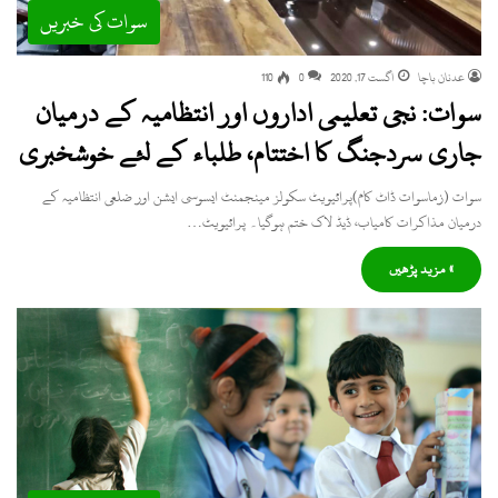
سوات کی خبریں
عدنان باچا
اگست 17, 2020
0
110
سوات: نجی تعلیمی اداروں اور انتظامیہ کے درمیان
جاری سردجنگ کا اختتام، طلباء کے لئے خوشخبری
سوات (زماسوات ڈاٹ کام)پرائیویٹ سکولز مینجمنٹ ایسوسی ایشن اور ضلعی انتظامیہ کے
درمیان مذاکرات کامیاب، ڈیڈ لاک ختم ہوگیا۔ پرائیویٹ…
» مزید پڑھیں