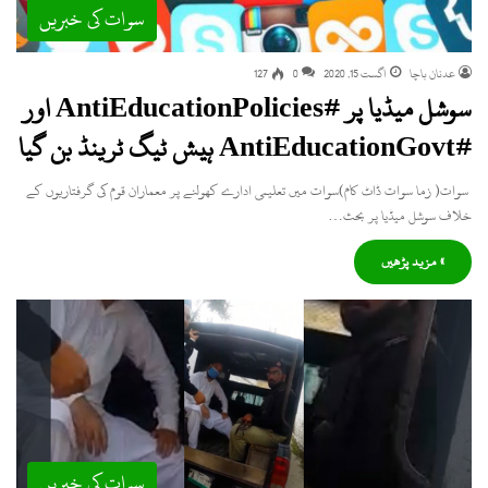
سوات کی خبریں
عدنان باچا
اگست 15, 2020
0
127
سوشل میڈیا پر #AntiEducationPolicies اور
#AntiEducationGovt ہیش ٹیگ ٹرینڈ بن گیا
سوات( زما سوات ڈاٹ کام)سوات میں تعلیمی ادارے کھولنے پر معماران قوم کی گرفتاریوں کے
خلاف سوشل میڈیا پر بحث…
» مزید پڑھیں
سوات کی خبریں