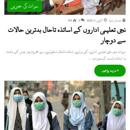
سوات کی خبریں
عدنان باچا
اکتوبر 4, 2020
0
146
نجی تعلیمی اداروں کے اساتذہ تاحال بدترین حالات
سے دوچار
سوات میں نجی تعلیمی اداروں کے ہزاروں اساتذہ تاحال تنخواہوں سے محروم ہیں جس کے باعث
یہ اساتذہ شدید کسمپرسی…
» مزید پڑھیں