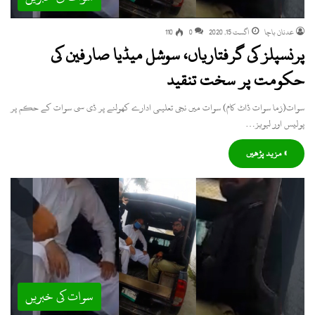
عدنان باچا
اگست 15, 2020
0
110
پرنسپلز کی گرفتاریاں، سوشل میڈیا صارفین کی
حکومت پر سخت تنقید
سوات(زما سوات ڈاٹ کام) سوات میں نجی تعلیمی ادارے کھولنے پر ڈی سی سوات کے حکم پر
پولیس اور لیویز…
» مزید پڑھیں
سوات کی خبریں