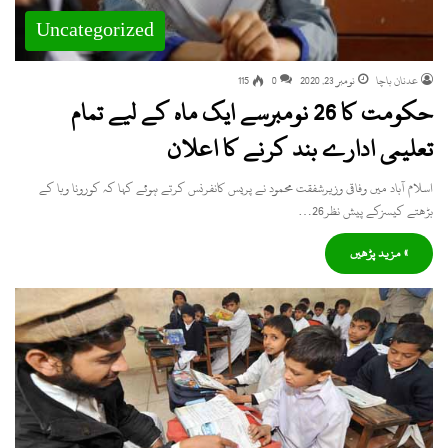
Uncategorized
عدنان باچا
نومبر 23, 2020
0
115
حکومت کا 26 نومبرسے ایک ماہ کے لیے تمام
تعلیمی ادارے بند کرنے کا اعلان
اسلام آباد میں وفاقی وزیرشفقت محمود نے پریس کانفرنس کرتے ہوئے کہا کہ کورونا وبا کے
بڑھتے کیسزکے پیش نظر26…
» مزید پڑھیں