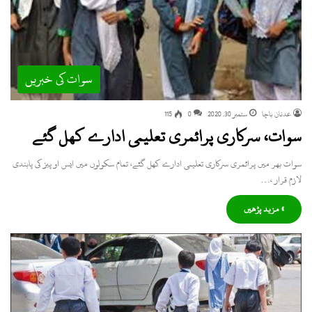
سوات کی خبریں
عدنان باچا
ستمبر 30, 2020
0
115
سوات، سرکاری پرائمری تعلیمی ادارے کھل گئے
سوات بھر میں پرائمری سرکاری تعلیمی ادارے کھل گئے، تمام سکولوں میں ایس او پیز کی پابندی
لازم قرار ،…
» مزید پڑھیں