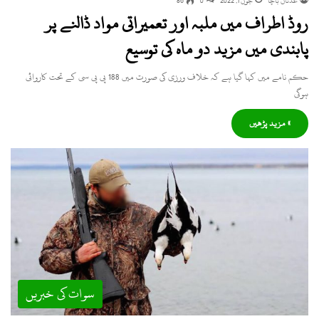
عدنان باچا
جون 1, 2022
0
86
روڈ اطراف میں ملبہ اور تعمیراتی مواد ڈالنے پر
پابندی میں مزید دو ماہ کی توسیع
حکم نامے میں کہا گیا ہے کہ خلاف ورزی کی صورت میں 188 پی پی سی کے تحت کاروائی
ہوگی
» مزید پڑھیں
سوات کی خبریں