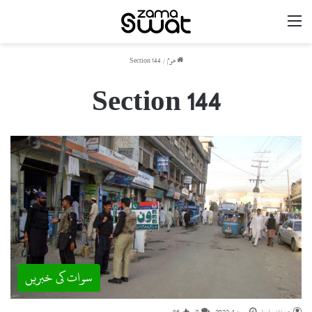
مینو
ھوم
/
Section 144
Section 144
سوات کی خبریں