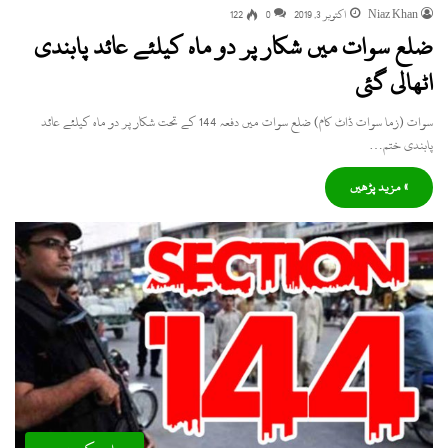
Niaz Khan
اکتوبر 3, 2019
0
122
ضلع سوات میں شکار پر دو ماہ کیلئے عائد پابندی
اٹھالی گئی
سوات (زما سوات ڈاٹ کام) ضلع سوات میں دفعہ 144 کے تحت شکار پر دو ماہ کیلئے عائد
پابندی ختم…
» مزید پڑھیں