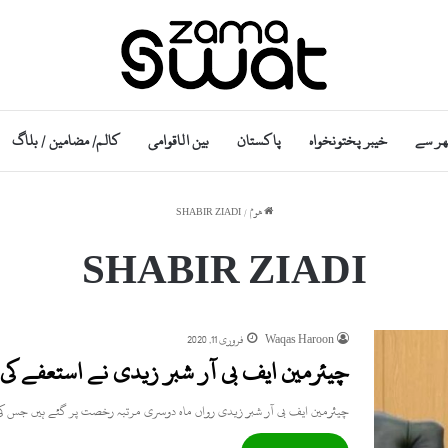
ھر سے
خیبر پختونخواہ
پاکستان
بین الاقوامی
کالم/ مضامین / بلاگ
ھوم
/
SHABIR ZIADI
SHABIR ZIADI
Waqas Haroon
فروری 11, 2020
چیئرمین ایف بی آر شبر زیدی نے استعفے کی
چیئرمین ایف بی آر شبر زیدی رواں ماہ دوسری مرتبہ رخصت پر گئے ہیں جس 