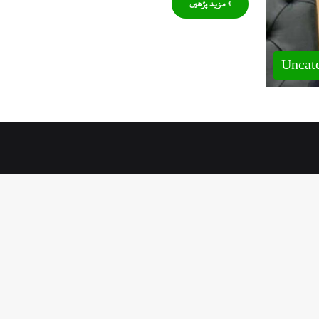
» مزید پڑھیں
Uncat