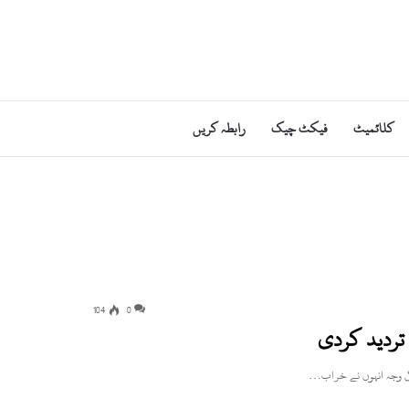
کلائمیٹ
فیکٹ چیک
رابطہ کریں
104
0
 تردید کردی
کی وجہ انہوں نے خراب…