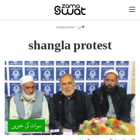
مینو
ھوم
/
shangla protest
shangla protest
سوات کی خبریں