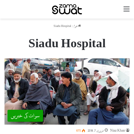
مینو
ھوم
/
Siadu Hospital
Siadu Hospital
سوات کی خبریں
Niaz Khan
فروری 7, 2018
675