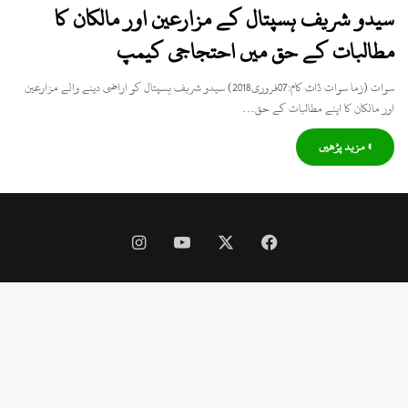
سیدو شریف ہسپتال کے مزارعین اور مالکان کا
مطالبات کے حق میں احتجاجی کیمپ
سوات (زما سوات ڈاٹ کام:07فروری2018) سیدو شریف ہسپتال کو اراضی دینے والے مزارعین
اور مالکان کا اپنے مطالبات کے حق…
» مزید پڑھیں
Instagram
YouTube
Facebook
X