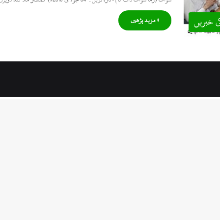
ی خبریں
» مزید پڑھیں