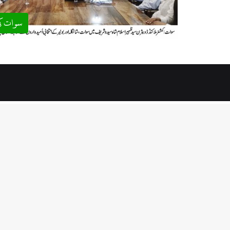
سوات ک