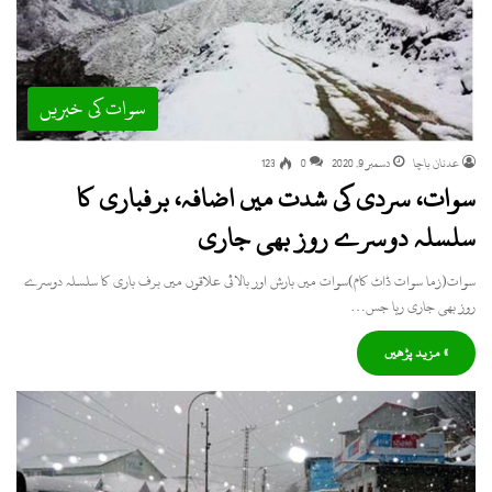
سوات کی خبریں
عدنان باچا
دسمبر 9, 2020
0
123
سوات، سردی کی شدت میں اضافہ، برفباری کا
سلسلہ دوسرے روز بھی جاری
سوات(زما سوات ڈاٹ کام)سوات میں بارش اور بالائی علاقوں میں برف باری کا سلسلہ دوسرے
روز بھی جاری رہا جس…
» مزید پڑھیں