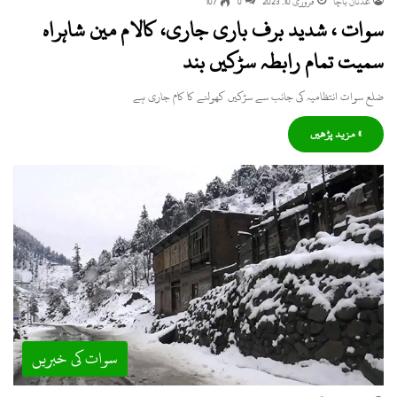
عدنان باچا
فروری 10, 2023
0
107
سوات ، شدید برف باری جاری، کالام مین شاہراہ
سمیت تمام رابطہ سڑکیں بند
ضلع سوات انتظامیہ کی جانب سے سڑکیں کھولنے کا کام جاری ہے
» مزید پڑھیں
سوات کی خبریں