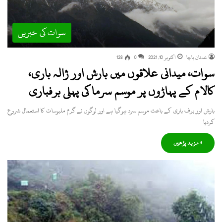
سوات کی خبریں
عدنان باچا
اکتوبر 10, 2021
0
128
سوات، میدانی علاقوں میں بارش اور ژالہ باری،
کالام کے پہاڑوں پر موسم سرما کی پہلی برفباری
بارش اور برف باری کے باعث موسم سرد ہوگیا ہے اور لوگوں نے گرم ملبوسات کا استعمال شروع
کردیا
» مزید پڑھیں