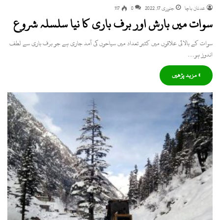
عدنان باچا
جنوری 17, 2022
0
117
سوات میں بارش اور برف باری کا نیا سلسلہ شروع
سوات کے بالائی علاقوں میں کثیر تعداد میں سیاحوں کی آمد جاری ہے جو برف باری سے لطف
اندوز ہو…
» مزید پڑھیں