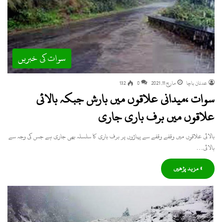
سوات کی خبریں
عدنان باچا
مارچ 11, 2021
0
132
سوات ،میدانی علاقوں میں بارش جبکہ بالائی
علاقوں میں برف باری جاری
بالائی علاقوں میں وقفے وقفے سے پہاڑوں پر برف باری کا سلسلہ بھی جاری ہے جس کی وجہ سے
بالائی…
» مزید پڑھیں