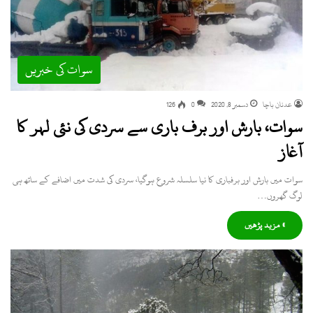
سوات کی خبریں
عدنان باچا
دسمبر 8, 2020
0
126
سوات، بارش اور برف باری سے سردی کی نئی لہر کا
آغاز
سوات میں بارش اور برفباری کا نیا سلسلہ شروع ہوگیا، سردی کی شدت میں اضافے کے ساتھ ہی
لوگ گھروں…
» مزید پڑھیں