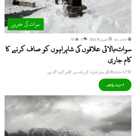
سوات کی خبریں
عدنان باچا
جنوری 10, 2022
0
121
سوات،بالائی علاقوں کی شاہراہوں کو صاف کرنے کا
کام جاری
کالام تا مٹلتان20کلو میٹر شاہراہ کو برف سے کلئیر کردیا گیا ہے
» مزید پڑھیں