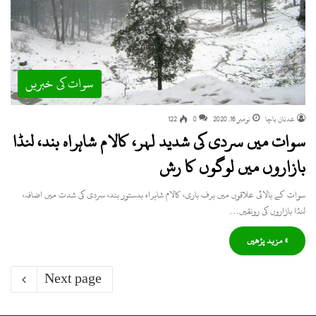
سوات کی خبریں
عدنان باچا
نومبر 16, 2020
0
122
سوات میں سردی کی شدید لہر، کالام شاہراہ بند، لنڈا
بازاروں میں لوگوں کا رش
سوات کے بالائی علاقوں میں برف باری، کالام شاہراہ بدستور بند، سردی کی شدت میں اضافہ،
لنڈا بازاروں کی رونقیں…
» مزید پڑھیں
Next page