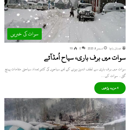
سوات کی خبریں
عدنان باچا
دسمبر 8, 2020
0
113
سوات میں برف باری، سیاح اُمڈآئے
سوات میں برف باری سے لطف اندوز ہونے کے لئے سیاحوں کی کثیر تعداد سیاحتی مقامات پہنچ
گئی۔ سوات کے…
» مزید پڑھیں