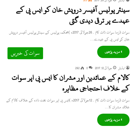
ایڈیٹر
جولائی 26, 2017
503
سینئر پولیس آفیسر درویش خان کو ایس پی کے
عہدے پر ترقی دیدی گئی
سوات (زما سوات ڈاٹ کام ۔26جولائی 2017ء )محکمہ پولیس کے سینئر پولیس آفیسر درویش
خان کو ایس پی کے عہدے…
» مزید پڑھیں
سوات کی خبریں
ایڈیٹر
جولائی 12, 2017
0
292
کالام کے عمائدین اور مشران کا ایس پی اپر سوات
کے خلاف احتجاجی مظاہرہ
سوات (زما سوات ڈاٹ کام ۔12جولائی 2017ء )ایس پی اپر سوات بخت ذادہ کے خلاف کالام کے
علاقہ مشران کا…
» مزید پڑھیں