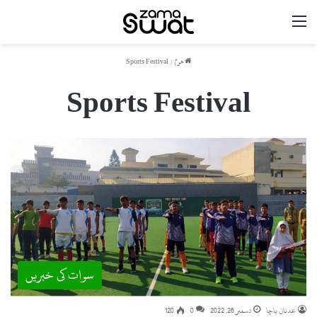
مینو
ھوم
/
Sports Festival
Sports Festival
سوات کی خبریں
عدنان باچا
دسمبر 26, 2022
0
120