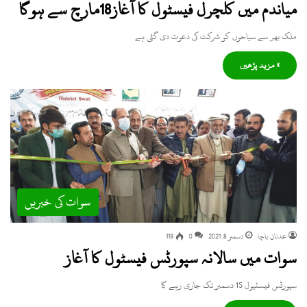
میاندم میں کلچرل فیسٹول کا آغاز18مارچ سے ہوگا
ملک بھر سے سیاحوں کو شرکت کی دعوت دی گئی ہے
» مزید پڑھیں
سوات کی خبریں
عدنان باچا
دسمبر 8, 2021
0
119
سوات میں سالانہ سپورٹس فیسٹول کا آغاز
سپورٹس فیسٹیول 15 دسمبر تک جاری رہے گا