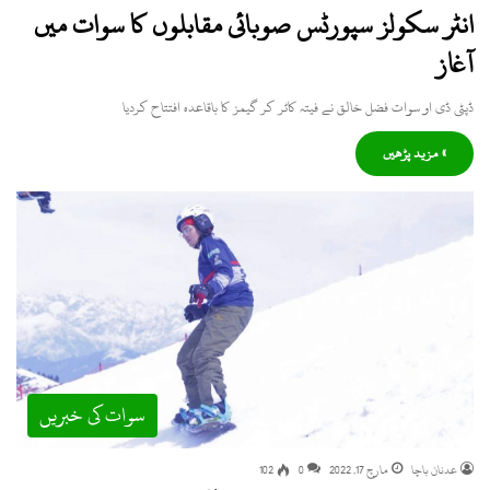
انٹر سکولز سپورٹس صوبائی مقابلوں کا سوات میں
آغاز
ڈپٹی ڈی او سوات فضل خالق نے فیتہ کاٹر کر گیمز کا باقاعدہ افتتاح کردیا
» مزید پڑھیں
سوات کی خبریں
عدنان باچا
مارچ 17, 2022
0
102