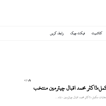
کلائمیٹ
فیکٹ چیک
رابطہ کریں
421
مل،ڈاکٹر محمد اقبال چیئرمین منتخب