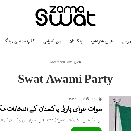
ھر سے
خیبر پختونخواہ
پاکستان
بین الاقوامی
کالم/ مضامین / بلاگ
ھوم
/
Swat Awami Party
Swat Awami Party
ایڈیٹر
اگست 21, 2017
سوات عوامی پارٹی پاکستان کے انتخابات مک
سوات (زما سوات ڈاٹ کام ۔21جولائی 2017ء )سوات عوامی پارٹی پاکستان کے انتخابات مکمل، ڈاکٹر محمد اقبال چیئرمین ، شاہ…