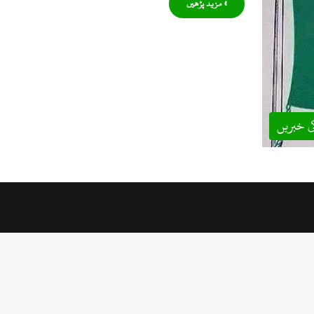
» مزید پڑھیں
ی خبریں